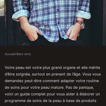
Accueil
›
Bien-etre
BIEN-ETRE
Comment élaborer un
Votre peau est votre plus grand organe et elle mérite
d’être soignée, surtout en prenant de l’âge. Vous vous
programme de soins de la peau à
demandez peut-être comment adapter votre routine
base de produits naturels pour
de soins pour votre peau mature. Pas de panique,
les peaux matures ?
voici un guide complet pour vous aider à élaborer un
programme de soins de la peau à base de produits
Jean
•
3 avril 2024
•
3 min de lecture